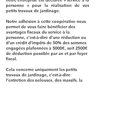
notre entreprise est déclarée « service à la
personne » pour la réalisation de vos
petits travaux de jardinage.
Notre adhésion à cette coopérative nous
permet de vous faire bénéficier des
avantages fiscaux du service à la
personne, c’est-à-dire d’une réduction ou
d’un crédit d’impôts de 50% des sommes
engagées plafonnées à 5000€, soit 2500€
de déduction possible par an et par foyer
fiscal.
Cela concerne uniquement les petits
travaux de jardinage, c’est-à-dire
l’entretien des pelouses, des massifs, la
taille des haies, arbustes et arbres (hors
élagage).
N’hésitez pas à nous contacter pour plus
de renseignements.